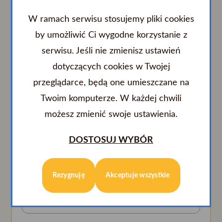
Osoba kontaktowa
*
W ramach serwisu stosujemy pliki cookies
by umożliwić Ci wygodne korzystanie z
serwisu. Jeśli nie zmienisz ustawień
E-mail
*
dotyczących cookies w Twojej
przeglądarce, będą one umieszczane na
Numer telefonu
*
Twoim komputerze. W każdej chwili
możesz zmienić swoje ustawienia.
Wiadomość
*
DOSTOSUJ WYBÓR
Rezygnuję
Akceptuje wszystkie