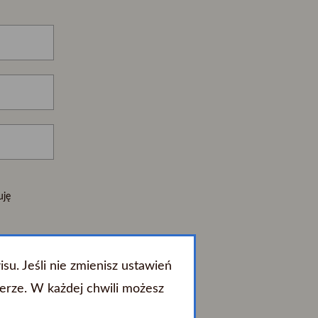
uję
 ustawy o
u. Jeśli nie zmienisz ustawień
erze. W każdej chwili możesz
 e-mail