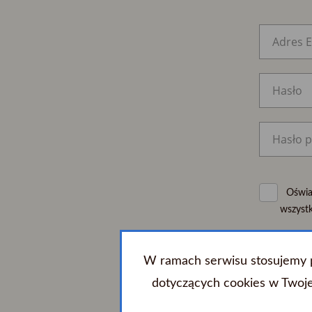
Oświa
wszystk
Wyraż
W ramach serwisu stosujemy pl
ochron
dotyczących cookies w Twoje
Wyraż
przez s