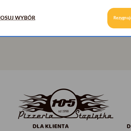
OSUJ WYBÓR
Rezygnuj
Zarejestruj
DLA KLIENTA
D