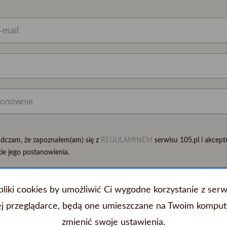
dczam, że zapoznałem(am) się z
REGULAMINEM
serwisu 105.pl i akcept
ie jego postanowienia.
am zgodę na przetwarzanie moich danych osobowych, zgodnie z treścią
iki cookies by umożliwić Ci wygodne korzystanie z serwis
ie danych osobowych
j przeglądarce, będą one umieszczane na Twoim komput
am zgodę na wysyłanie elektronicznej informacji handlowej na mój adres
zmienić swoje ustawienia.
erwis 105.pl