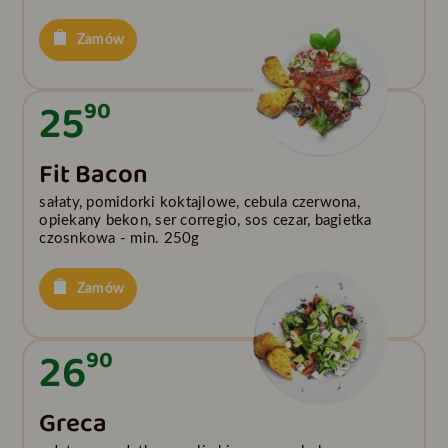
Zamów
25
90
Fit Bacon
sałaty, pomidorki koktajlowe, cebula czerwona,
opiekany bekon, ser corregio, sos cezar, bagietka
czosnkowa - min. 250g
Zamów
26
90
Greca