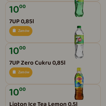
10
00
7UP 0,85l
Zamów
10
00
7UP Zero Cukru 0,85l
Zamów
10
00
Lipton Ice Tea Lemon 0,5l