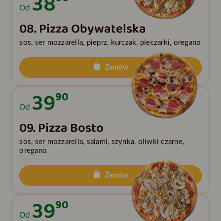
38
Od
08. Pizza Obywatelska
sos, ser mozzarella, pieprz, kurczak, pieczarki, oregano
Zamów
39
90
Od
09. Pizza Bosto
sos, ser mozzarella, salami, szynka, oliwki czarne,
oregano
Zamów
39
90
Od