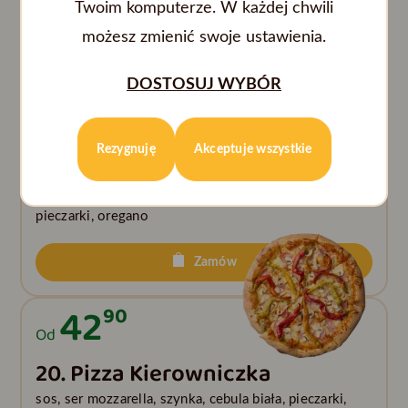
sos, ser mozzarella, boczek, kiełbasa, cebula biała, ser
Twoim komputerze. W każdej chwili
wędzony, oregano
możesz zmienić swoje ustawienia.
Zamów
DOSTOSUJ WYBÓR
42
90
Od
Rezygnuję
Akceptuje wszystkie
19. Pizza Fajrant
sos, ser mozzarella, kiełbasa, kurczak, ogórek kiszony,
pieczarki, oregano
Zamów
42
90
Od
20. Pizza Kierowniczka
sos, ser mozzarella, szynka, cebula biała, pieczarki,