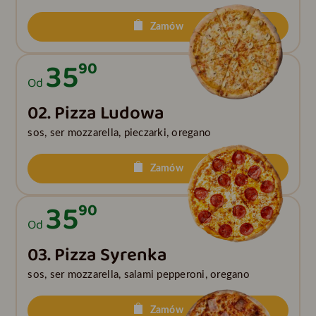
Zamów
35
90
Od
02. Pizza Ludowa
sos, ser mozzarella, pieczarki, oregano
Zamów
35
90
Od
03. Pizza Syrenka
sos, ser mozzarella, salami pepperoni, oregano
Zamów