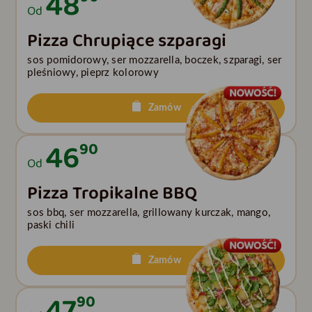
48
Od
Pizza Chrupiące szparagi
sos pomidorowy, ser mozzarella, boczek, szparagi, ser
pleśniowy, pieprz kolorowy
Zamów
46
90
Od
Pizza Tropikalne BBQ
sos bbq, ser mozzarella, grillowany kurczak, mango,
paski chili
Zamów
47
90