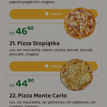
papryka pepperoni, oregano
Zamów
46
90
Od
21. Pizza Stopiątka
sos, ser mozzarella, salami, szynka, boczek, kurczak,
pieczarki, oregano
Zamów
44
90
Od
22. Pizza Monte Carlo
sos, ser mozzarella, ser pleśniowy, ser sałatkowy, ser
corregio, oregano