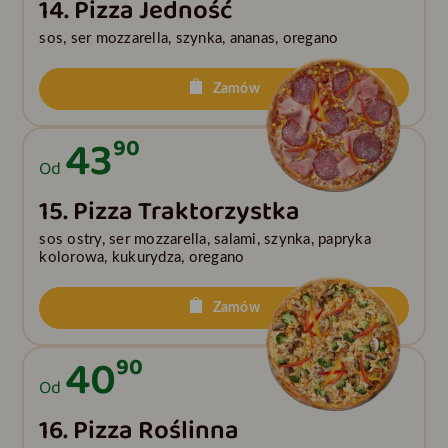
14. Pizza Jedność
sos, ser mozzarella, szynka, ananas, oregano
Zamów
43
90
Od
15. Pizza Traktorzystka
sos ostry, ser mozzarella, salami, szynka, papryka
kolorowa, kukurydza, oregano
Zamów
40
90
Od
16. Pizza Roślinna