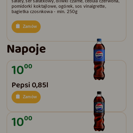
sałaty, ser sałatkowy, oliwki czarne, cebula czerwona,
pomidorki koktajlowe, ogórek, sos vinaigrette,
bagietka czosnkowa - min. 250g
Zamów
Napoje
10
00
Pepsi 0,85l
Zamów
10
00