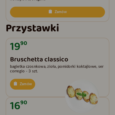
Zamów
Przystawki
19
90
Bruschetta classico
bagietka czosnkowa, zioła, pomidorki koktajlowe, ser
corregio - 3 szt.
Zamów
16
90