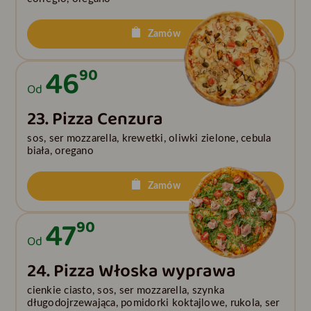
Zamów
46
90
Od
23. Pizza Cenzura
sos, ser mozzarella, krewetki, oliwki zielone, cebula
biała, oregano
Zamów
47
90
Od
24. Pizza Włoska wyprawa
cienkie ciasto, sos, ser mozzarella, szynka
długodojrzewająca, pomidorki koktajlowe, rukola, ser