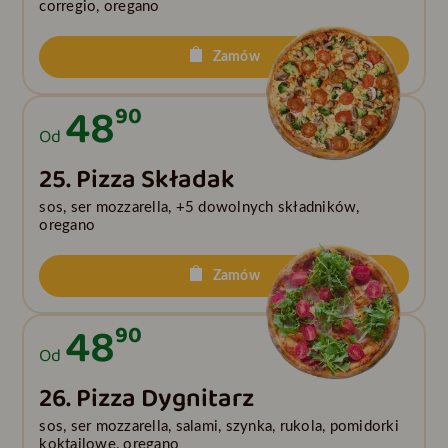
corregio, oregano
Zamów
48
90
Od
25. Pizza Składak
sos, ser mozzarella, +5 dowolnych składników,
oregano
Zamów
48
90
Od
26. Pizza Dygnitarz
sos, ser mozzarella, salami, szynka, rukola, pomidorki
koktajlowe, oregano