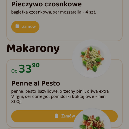
Pieczywo czosnkowe
bagietka czosnkowa, ser mozzarella - 4 szt.
Zamów
Makarony
33
90
Od
Penne al Pesto
penne, pesto bazyliowe, orzechy pinii, oliwa extra
Virgin, ser corregio, pomidorki koktajlowe - min.
300g
Zamów