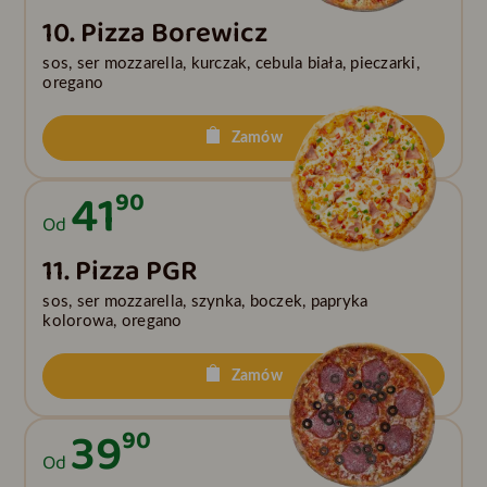
10. Pizza Borewicz
sos, ser mozzarella, kurczak, cebula biała, pieczarki,
oregano
Zamów
41
90
Od
11. Pizza PGR
sos, ser mozzarella, szynka, boczek, papryka
kolorowa, oregano
Zamów
39
90
Od