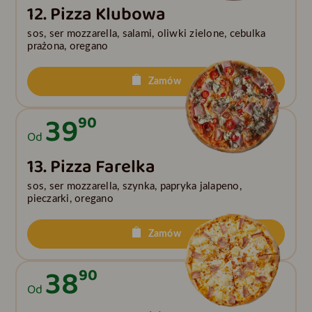
12. Pizza Klubowa
sos, ser mozzarella, salami, oliwki zielone, cebulka
prażona, oregano
Zamów
39
90
Od
13. Pizza Farelka
sos, ser mozzarella, szynka, papryka jalapeno,
pieczarki, oregano
Zamów
38
90
Od