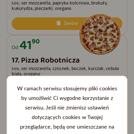
sos, ser mozzarella, papryka kolorowa, brokuły,
kukurydza, pieczarki, oregano
Zamów
41
90
Od
17. Pizza Robotnicza
sos, ser mozzarella, czosnek, boczek, kurczak, cebula
biała, oregano
W ramach serwisu stosujemy pliki cookies
Zamów
by umożliwić Ci wygodne korzystanie z
42
90
serwisu. Jeśli nie zmienisz ustawień
Od
dotyczących cookies w Twojej
18. Pizza Wiejska
przeglądarce, będą one umieszczane na