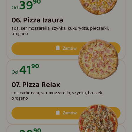
39
90
Od
06. Pizza Izaura
sos, ser mozzarella, szynka, kukurydza, pieczarki,
oregano
Zamów
41
90
Od
07. Pizza Relax
sos carbonara, ser mozzarella, szynka, boczek,
oregano
Zamów
90