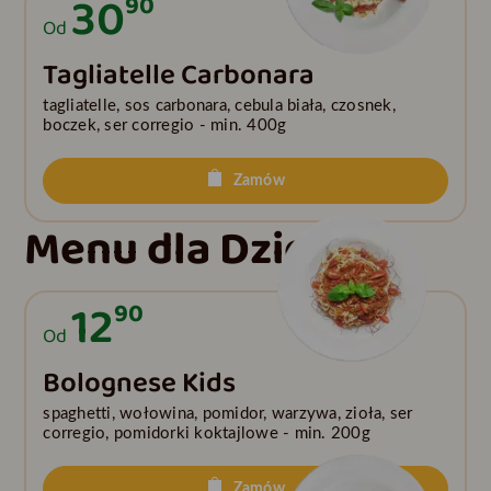
30
90
Od
Tagliatelle Carbonara
tagliatelle, sos carbonara, cebula biała, czosnek,
boczek, ser corregio - min. 400g
Zamów
Menu dla Dzieci
12
90
Od
Bolognese Kids
spaghetti, wołowina, pomidor, warzywa, zioła, ser
corregio, pomidorki koktajlowe - min. 200g
Zamów