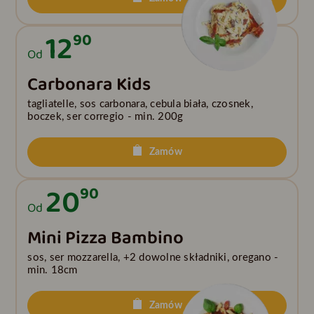
12
90
Od
Carbonara Kids
tagliatelle, sos carbonara, cebula biała, czosnek,
boczek, ser corregio - min. 200g
Zamów
20
90
Od
Mini Pizza Bambino
sos, ser mozzarella, +2 dowolne składniki, oregano -
min. 18cm
Zamów