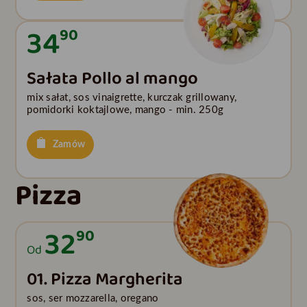
34
90
Sałata Pollo al mango
mix sałat, sos vinaigrette, kurczak grillowany,
pomidorki koktajlowe, mango - min. 250g
Zamów
Pizza
32
90
Od
01. Pizza Margherita
sos, ser mozzarella, oregano