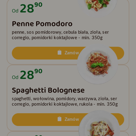
28
90
Od
Penne Pomodoro
penne, sos pomidorowy, cebula biała, zioła, ser
corregio, pomidorki koktajlowe - min. 350g
Zamów
28
90
Od
Spaghetti Bolognese
spaghetti, wołowina, pomidory, warzywa, zioła, ser
corregio, pomidorki koktajlowe, rukola - min. 350g
Zamów