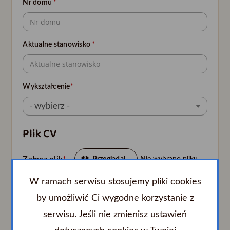
Nr domu
*
Aktualne stanowisko
*
Wykształcenie
*
- wybierz -
Plik CV
Załącz plik
*
Nie wybrano pliku
Przeglądaj...
W ramach serwisu stosujemy pliki cookies
Pytania dodatkowe
by umożliwić Ci wygodne korzystanie z
Czy posiada Pan/Pani orzeczenie o
serwisu. Jeśli nie zmienisz ustawień
niepełnosprawności?