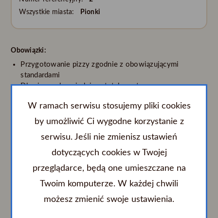
Wszystkie miasta:
Pionki
Obowiązki:
Przygotowanie pizzy zgodnie z obowiązującymi
standardami
Dbanie o odpowiednią estetykę potraw
Utrzymywanie porządku i higieny w miejscu pracy
W ramach serwisu stosujemy pliki cookies
Dbanie o dobry wizerunek lokalu i satysfakcję klientów
Nasze oczekiwania:
by umożliwić Ci wygodne korzystanie z
Dobra organizacja pracy
serwisu. Jeśli nie zmienisz ustawień
Doświadczenie – min. 1 rok
Samodzielność, zaangażowanie
dotyczących cookies w Twojej
Chęć do nauki i ciągłe dążenie do rozwoju w branży
przeglądarce, będą one umieszczane na
Dobra organizacja czasu pracy, punktualność oraz
Twoim komputerze. W każdej chwili
dyspozycyjność
Umiejętność pracy w zespole
możesz zmienić swoje ustawienia.
Gotowość do podjęcia pracy zmianowej,
Oferujemy
: