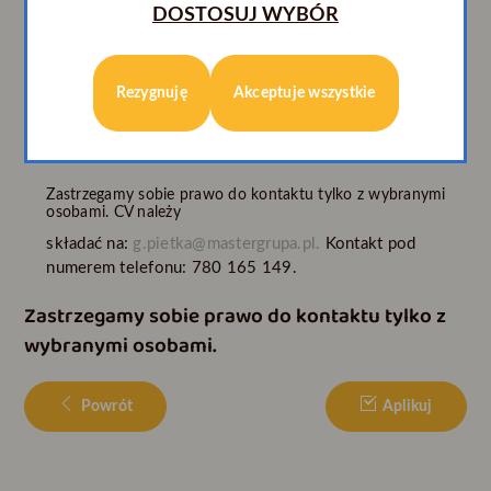
DOSTOSUJ WYBÓR
Pełny etat
Praca od zaraz
Stabilne zatrudnienie
Rezygnuję
Akceptuje wszystkie
Możliwość rozwoju i nabycie doświadczenia
Atrakcyjne warunki finansowe plus premie powiązane z
osiągniętymi wynikami
Zastrzegamy sobie prawo do kontaktu tylko z wybranymi
osobami. CV należy
składać na:
g.pietka@mastergrupa.pl.
Kontakt pod
numerem telefonu: 780 165 149.
Zastrzegamy sobie prawo do kontaktu tylko z
wybranymi osobami.
Powrót
Aplikuj