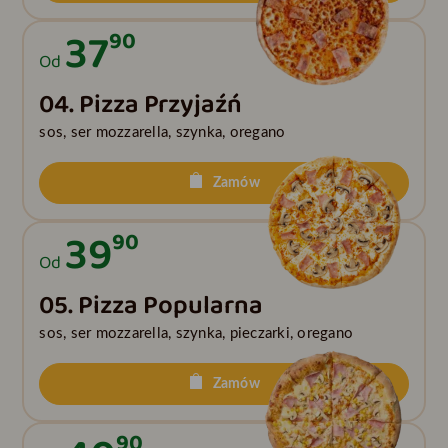
37
90
Od
04. Pizza Przyjaźń
sos, ser mozzarella, szynka, oregano
Zamów
39
90
Od
05. Pizza Popularna
sos, ser mozzarella, szynka, pieczarki, oregano
Zamów
90