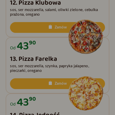
12. Pizza Klubowa
sos, ser mozzarella, salami, oliwki zielone, cebulka
prażona, oregano
Zamów
43
90
Od
13. Pizza Farelka
sos, ser mozzarella, szynka, papryka jalapeno,
pieczarki, oregano
Zamów
43
90
Od