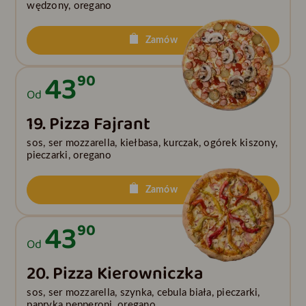
wędzony, oregano
Zamów
43
90
Od
19. Pizza Fajrant
sos, ser mozzarella, kiełbasa, kurczak, ogórek kiszony,
pieczarki, oregano
Zamów
43
90
Od
20. Pizza Kierowniczka
sos, ser mozzarella, szynka, cebula biała, pieczarki,
papryka pepperoni, oregano