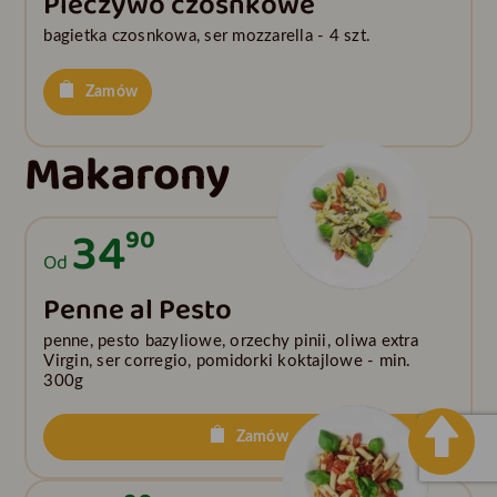
Pieczywo czosnkowe
bagietka czosnkowa, ser mozzarella - 4 szt.
Zamów
Makarony
34
90
Od
Penne al Pesto
penne, pesto bazyliowe, orzechy pinii, oliwa extra
Virgin, ser corregio, pomidorki koktajlowe - min.
300g
Zamów