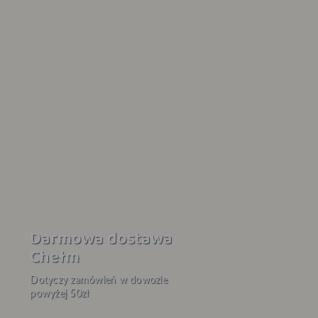
15% odbiór
osobisty
Promocja obowiązuje na
stronie 105.pl i nie łączy się z
innymi akcjami.