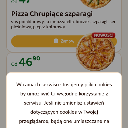
Od
Pizza Chrupiące szparagi
sos pomidorowy, ser mozzarella, boczek, szparagi, ser
pleśniowy, pieprz kolorowy
Zamów
46
90
Od
Pizza Tropikalne BBQ
W ramach serwisu stosujemy pliki cookies
sos bbq, ser mozzarella, grillowany kurczak, mango,
paski chili
by umożliwić Ci wygodne korzystanie z
serwisu. Jeśli nie zmienisz ustawień
Zamów
dotyczących cookies w Twojej
48
90
przeglądarce, będą one umieszczane na
Od