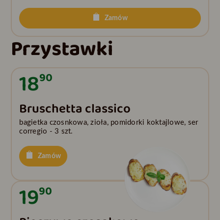
Zamów
Przystawki
18
90
Bruschetta classico
bagietka czosnkowa, zioła, pomidorki koktajlowe, ser
corregio - 3 szt.
Zamów
19
90