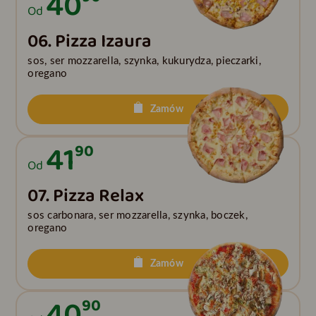
40
Od
06. Pizza Izaura
sos, ser mozzarella, szynka, kukurydza, pieczarki,
oregano
Zamów
41
90
Od
07. Pizza Relax
sos carbonara, ser mozzarella, szynka, boczek,
oregano
Zamów
40
90