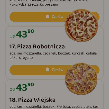
sos, ser mozzarella, papryka kolorowa, brokuły,
kukurydza, pieczarki, oregano
Zamów
43
90
Od
17. Pizza Robotnicza
sos, ser mozzarella, czosnek, boczek, kurczak, cebula
biała, oregano
Zamów
43
90
Od
18. Pizza Wiejska
sos, ser mozzarella, boczek, kiełbasa, cebula biała, ser