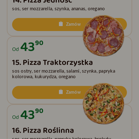
14. Pizza Jedność
sos, ser mozzarella, szynka, ananas, oregano
Zamów
43
90
Od
15. Pizza Traktorzystka
sos ostry, ser mozzarella, salami, szynka, papryka
kolorowa, kukurydza, oregano
Zamów
43
90
Od
16. Pizza Roślinna