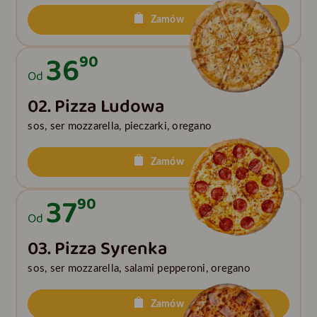
Zamów
36
90
Od
02. Pizza Ludowa
sos, ser mozzarella, pieczarki, oregano
Zamów
37
90
Od
03. Pizza Syrenka
sos, ser mozzarella, salami pepperoni, oregano
Zamów