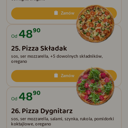
Zamów
48
90
Od
25. Pizza Składak
sos, ser mozzarella, +5 dowolnych składników,
oregano
Zamów
48
90
Od
26. Pizza Dygnitarz
sos, ser mozzarella, salami, szynka, rukola, pomidorki
koktajlowe, oregano