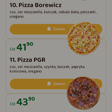
10. Pizza Borewicz
sos, ser mozzarella, kurczak, cebula biała, pieczarki,
oregano
Zamów
41
90
Od
11. Pizza PGR
sos, ser mozzarella, szynka, boczek, papryka
kolorowa, oregano
Zamów
43
90
Od