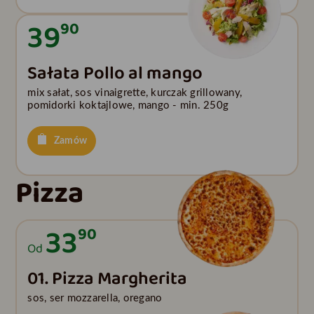
39
90
Sałata Pollo al mango
mix sałat, sos vinaigrette, kurczak grillowany,
pomidorki koktajlowe, mango - min. 250g
Zamów
Pizza
33
90
Od
01. Pizza Margherita
sos, ser mozzarella, oregano