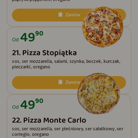
Zamów
49
90
Od
21. Pizza Stopiątka
sos, ser mozzarella, salami, szynka, boczek, kurczak,
pieczarki, oregano
Zamów
49
90
Od
22. Pizza Monte Carlo
sos, ser mozzarella, ser pleśniowy, ser sałatkowy, ser
corregio, oregano