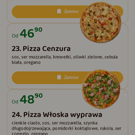
Zamów
46
90
Od
23. Pizza Cenzura
sos, ser mozzarella, krewetki, oliwki zielone, cebula
biała, oregano
Zamów
48
90
Od
24. Pizza Włoska wyprawa
cienkie ciasto, sos, ser mozzarella, szynka
długodojrzewająca, pomidorki koktajlowe, rukola, ser
corregio, oregano