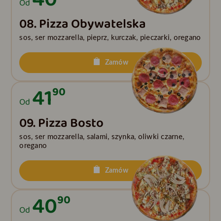
Od
08. Pizza Obywatelska
sos, ser mozzarella, pieprz, kurczak, pieczarki, oregano
Zamów
41
90
Od
09. Pizza Bosto
sos, ser mozzarella, salami, szynka, oliwki czarne,
oregano
Zamów
40
90
Od