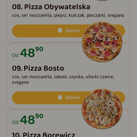
08. Pizza Obywatelska
sos, ser mozzarella, pieprz, kurczak, pieczarki, oregano
Zamów
48
90
Od
09. Pizza Bosto
sos, ser mozzarella, salami, szynka, oliwki czarne,
oregano
Zamów
48
90
Od
10. Pizza Borewicz