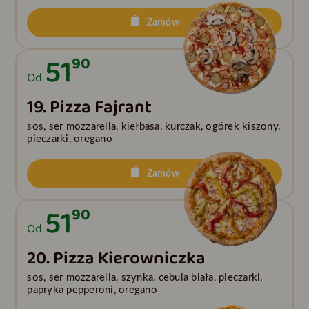
Zamów
51
90
Od
19. Pizza Fajrant
sos, ser mozzarella, kiełbasa, kurczak, ogórek kiszony,
pieczarki, oregano
Zamów
51
90
Od
20. Pizza Kierowniczka
sos, ser mozzarella, szynka, cebula biała, pieczarki,
papryka pepperoni, oregano