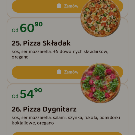
Zamów
60
90
Od
25. Pizza Składak
sos, ser mozzarella, +5 dowolnych składników,
oregano
Zamów
54
90
Od
26. Pizza Dygnitarz
sos, ser mozzarella, salami, szynka, rukola, pomidorki
koktajlowe, oregano