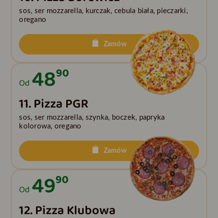
sos, ser mozzarella, kurczak, cebula biała, pieczarki,
oregano
Zamów
48
90
Od
11. Pizza PGR
sos, ser mozzarella, szynka, boczek, papryka
kolorowa, oregano
Zamów
49
90
Od
12. Pizza Klubowa