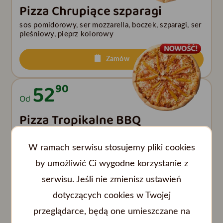
Pizza Chrupiące szparagi
sos pomidorowy, ser mozzarella, boczek, szparagi, ser
pleśniowy, pieprz kolorowy
Zamów
52
90
Od
Pizza Tropikalne BBQ
sos bbq, ser mozzarella, grillowany kurczak, mango,
paski chili
W ramach serwisu stosujemy pliki cookies
by umożliwić Ci wygodne korzystanie z
Zamów
serwisu. Jeśli nie zmienisz ustawień
52
90
dotyczących cookies w Twojej
Od
przeglądarce, będą one umieszczane na