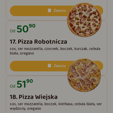
Zamów
50
90
Od
17. Pizza Robotnicza
sos, ser mozzarella, czosnek, boczek, kurczak, cebula
biała, oregano
Zamów
51
90
Od
18. Pizza Wiejska
sos, ser mozzarella, boczek, kiełbasa, cebula biała, ser
wędzony, oregano