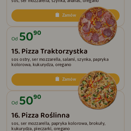
sos, ser mozzarella, szynka, ananas, oregano
Zamów
50
90
Od
15. Pizza Traktorzystka
sos ostry, ser mozzarella, salami, szynka, papryka
kolorowa, kukurydza, oregano
Zamów
50
90
Od
16. Pizza Roślinna
sos, ser mozzarella, papryka kolorowa, brokuły,
kukurydza, pieczarki, oregano