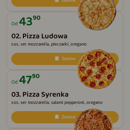
Zamów
43
90
Od
02. Pizza Ludowa
sos, ser mozzarella, pieczarki, oregano
Zamów
47
90
Od
03. Pizza Syrenka
sos, ser mozzarella, salami pepperoni, oregano
Zamów