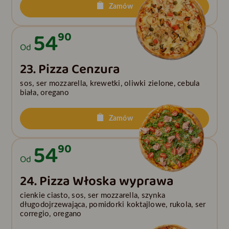
Zamów
54
90
Od
23. Pizza Cenzura
sos, ser mozzarella, krewetki, oliwki zielone, cebula
biała, oregano
Zamów
54
90
Od
24. Pizza Włoska wyprawa
cienkie ciasto, sos, ser mozzarella, szynka
długodojrzewająca, pomidorki koktajlowe, rukola, ser
corregio, oregano