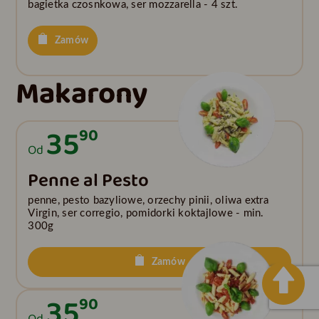
bagietka czosnkowa, ser mozzarella - 4 szt.
Zamów
Makarony
35
90
Od
Penne al Pesto
penne, pesto bazyliowe, orzechy pinii, oliwa extra
Virgin, ser corregio, pomidorki koktajlowe - min.
300g
Zamów
35
90