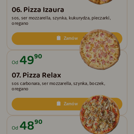
06. Pizza Izaura
sos, ser mozzarella, szynka, kukurydza, pieczarki,
oregano
Zamów
49
90
Od
07. Pizza Relax
sos carbonara, ser mozzarella, szynka, boczek,
oregano
Zamów
48
90
Od