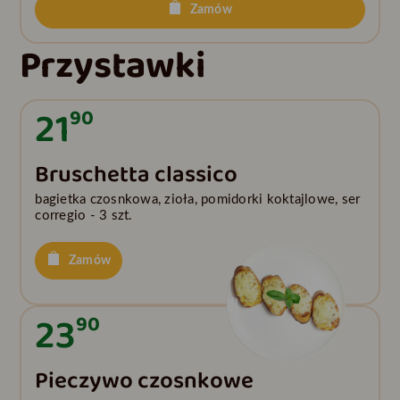
Zamów
Przystawki
21
90
Bruschetta classico
bagietka czosnkowa, zioła, pomidorki koktajlowe, ser
corregio - 3 szt.
Zamów
23
90
Pieczywo czosnkowe