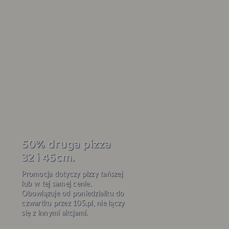
20% na wszystko
pon-pt
Promocja obowiązuje od pon.
do pt przy zamówieniach
online na 105.pl. Promocje nie
łączą się. Obowiązuje do
odwołania.