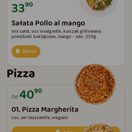
33
90
Sałata Pollo al mango
mix sałat, sos vinaigrette, kurczak grillowany,
pomidorki koktajlowe, mango - min. 250g
Zamów
Pizza
40
90
Od
01. Pizza Margherita
sos, ser mozzarella, oregano