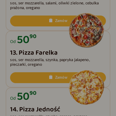
sos, ser mozzarella, salami, oliwki zielone, cebulka
prażona, oregano
Zamów
50
90
Od
13. Pizza Farelka
sos, ser mozzarella, szynka, papryka jalapeno,
pieczarki, oregano
Zamów
50
90
Od
14. Pizza Jedność