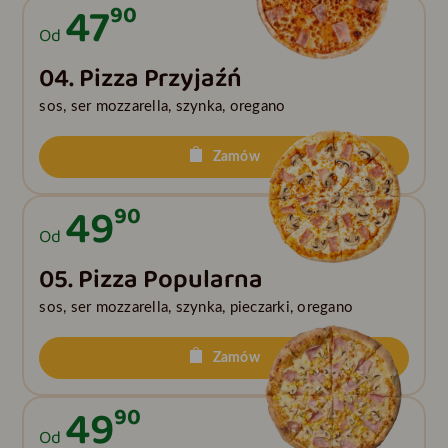
47
90
Od
04. Pizza Przyjaźń
sos, ser mozzarella, szynka, oregano
Zamów
49
90
Od
05. Pizza Popularna
sos, ser mozzarella, szynka, pieczarki, oregano
Zamów
49
90
Od