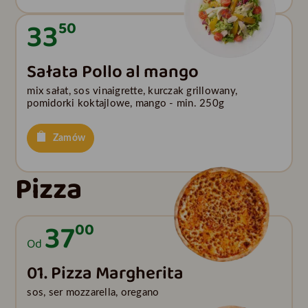
33
50
Sałata Pollo al mango
mix sałat, sos vinaigrette, kurczak grillowany,
pomidorki koktajlowe, mango - min. 250g
Zamów
Pizza
37
00
Od
01. Pizza Margherita
sos, ser mozzarella, oregano