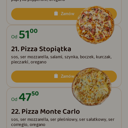
Zamów
51
00
Od
21. Pizza Stopiątka
sos, ser mozzarella, salami, szynka, boczek, kurczak,
pieczarki, oregano
Zamów
47
50
Od
22. Pizza Monte Carlo
sos, ser mozzarella, ser pleśniowy, ser sałatkowy, ser
corregio, oregano