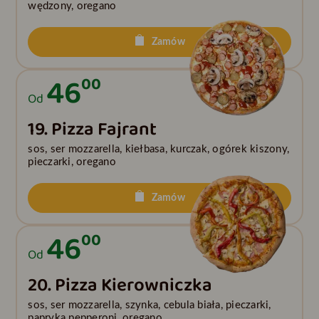
wędzony, oregano
Zamów
46
00
Od
19. Pizza Fajrant
sos, ser mozzarella, kiełbasa, kurczak, ogórek kiszony,
pieczarki, oregano
Zamów
46
00
Od
20. Pizza Kierowniczka
sos, ser mozzarella, szynka, cebula biała, pieczarki,
papryka pepperoni, oregano