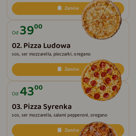
Zamów
39
00
Od
02. Pizza Ludowa
sos, ser mozzarella, pieczarki, oregano
Zamów
43
00
Od
03. Pizza Syrenka
sos, ser mozzarella, salami pepperoni, oregano
Zamów