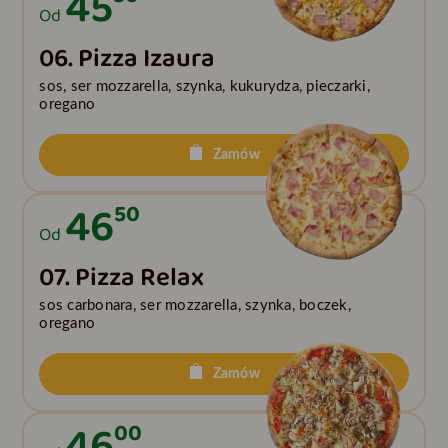
45
Od
06. Pizza Izaura
sos, ser mozzarella, szynka, kukurydza, pieczarki,
oregano
Zamów
46
50
Od
07. Pizza Relax
sos carbonara, ser mozzarella, szynka, boczek,
oregano
Zamów
46
00