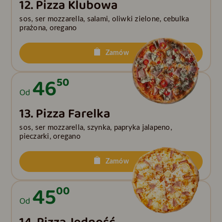
12. Pizza Klubowa
sos, ser mozzarella, salami, oliwki zielone, cebulka
prażona, oregano
Zamów
46
50
Od
13. Pizza Farelka
sos, ser mozzarella, szynka, papryka jalapeno,
pieczarki, oregano
Zamów
45
00
Od