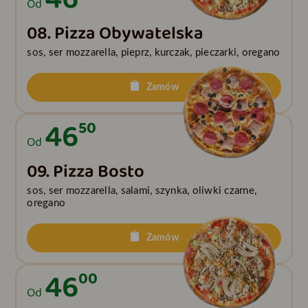
Od
08. Pizza Obywatelska
sos, ser mozzarella, pieprz, kurczak, pieczarki, oregano
Zamów
46
50
Od
09. Pizza Bosto
sos, ser mozzarella, salami, szynka, oliwki czarne,
oregano
Zamów
46
00
Od