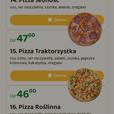
14. Pizza Jedność
sos, ser mozzarella, szynka, ananas, oregano
Zamów
47
00
Od
15. Pizza Traktorzystka
sos ostry, ser mozzarella, salami, szynka, papryka
kolorowa, kukurydza, oregano
Zamów
46
00
Od
16. Pizza Roślinna