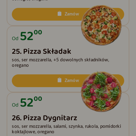
Zamów
52
00
Od
25. Pizza Składak
sos, ser mozzarella, +5 dowolnych składników,
oregano
Zamów
52
00
Od
26. Pizza Dygnitarz
sos, ser mozzarella, salami, szynka, rukola, pomidorki
koktajlowe, oregano