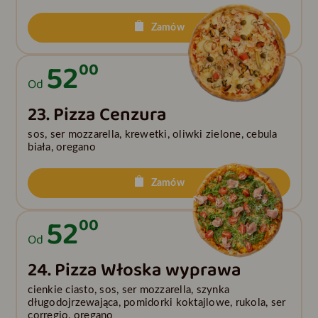
Zamów
52
00
Od
23. Pizza Cenzura
sos, ser mozzarella, krewetki, oliwki zielone, cebula
biała, oregano
Zamów
52
00
Od
24. Pizza Włoska wyprawa
cienkie ciasto, sos, ser mozzarella, szynka
długodojrzewająca, pomidorki koktajlowe, rukola, ser
corregio, oregano