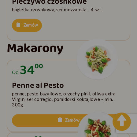
Pieczywo czosnkowe
bagietka czosnkowa, ser mozzarella - 4 szt.
Zamów
Makarony
34
00
Od
Penne al Pesto
penne, pesto bazyliowe, orzechy pinii, oliwa extra
Virgin, ser corregio, pomidorki koktajlowe - min.
300g
Zamów