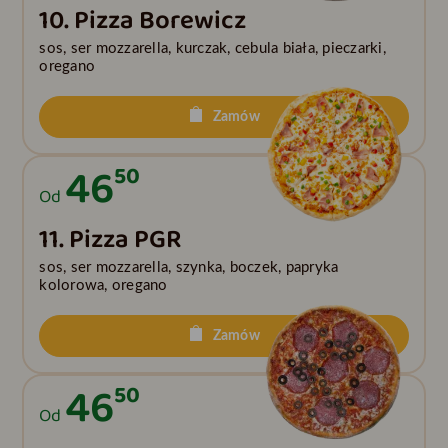
10. Pizza Borewicz
sos, ser mozzarella, kurczak, cebula biała, pieczarki,
oregano
Zamów
46
50
Od
11. Pizza PGR
sos, ser mozzarella, szynka, boczek, papryka
kolorowa, oregano
Zamów
46
50
Od