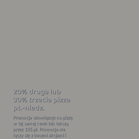
20% druga lub
30% trzecia pizza
pt.-niedz.
Promocja obowiązuje na pizzę
w tej samej cenie lub tańszą
przez 105.pl. Promocja nie
łączy się z innymi akcjami i