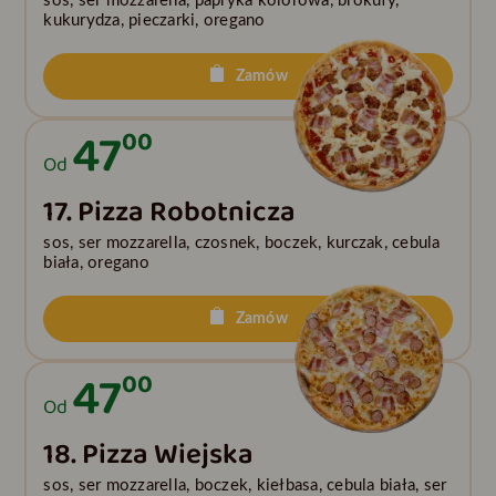
sos, ser mozzarella, papryka kolorowa, brokuły,
kukurydza, pieczarki, oregano
Zamów
47
00
Od
17. Pizza Robotnicza
sos, ser mozzarella, czosnek, boczek, kurczak, cebula
biała, oregano
Zamów
47
00
Od
18. Pizza Wiejska
sos, ser mozzarella, boczek, kiełbasa, cebula biała, ser