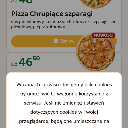
Od
Pizza Chrupiące szparagi
sos pomidorowy, ser mozzarella, boczek, szparagi, ser
pleśniowy, pieprz kolorowy
Zamów
46
50
Od
Pizza Tropikalne BBQ
W ramach serwisu stosujemy pliki cookies
sos bbq, ser mozzarella, grillowany kurczak, mango,
paski chili
by umożliwić Ci wygodne korzystanie z
serwisu. Jeśli nie zmienisz ustawień
Zamów
dotyczących cookies w Twojej
48
50
przeglądarce, będą one umieszczane na
Od