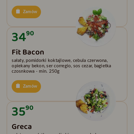
Zamów
34
90
Fit Bacon
sałaty, pomidorki koktajlowe, cebula czerwona,
opiekany bekon, ser corregio, sos cezar, bagietka
czosnkowa - min. 250g
Zamów
35
90
Greca