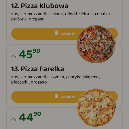
12. Pizza Klubowa
sos, ser mozzarella, salami, oliwki zielone, cebulka
prażona, oregano
Zamów
45
90
Od
13. Pizza Farelka
sos, ser mozzarella, szynka, papryka jalapeno,
pieczarki, oregano
Zamów
44
90
Od