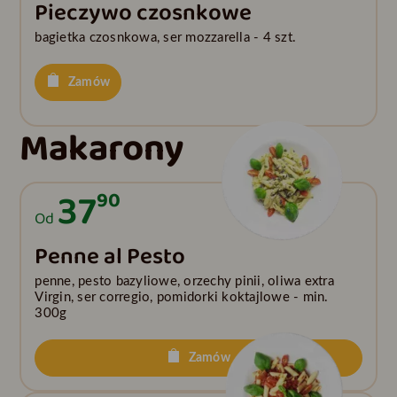
Pieczywo czosnkowe
bagietka czosnkowa, ser mozzarella - 4 szt.
Zamów
Makarony
37
90
Od
Penne al Pesto
penne, pesto bazyliowe, orzechy pinii, oliwa extra
Virgin, ser corregio, pomidorki koktajlowe - min.
300g
Zamów