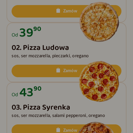
Zamów
39
90
Od
02. Pizza Ludowa
sos, ser mozzarella, pieczarki, oregano
Zamów
43
90
Od
03. Pizza Syrenka
sos, ser mozzarella, salami pepperoni, oregano
Zamów