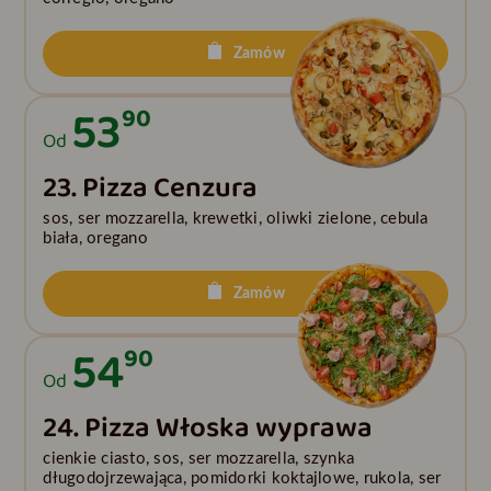
Zamów
53
90
Od
23. Pizza Cenzura
sos, ser mozzarella, krewetki, oliwki zielone, cebula
biała, oregano
Zamów
54
90
Od
24. Pizza Włoska wyprawa
cienkie ciasto, sos, ser mozzarella, szynka
długodojrzewająca, pomidorki koktajlowe, rukola, ser