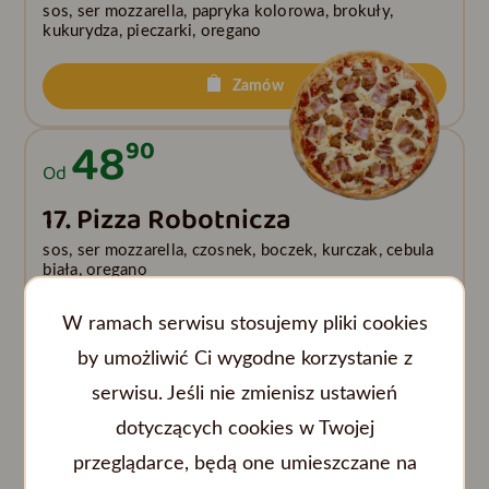
sos, ser mozzarella, papryka kolorowa, brokuły,
kukurydza, pieczarki, oregano
Zamów
48
90
Od
17. Pizza Robotnicza
sos, ser mozzarella, czosnek, boczek, kurczak, cebula
biała, oregano
W ramach serwisu stosujemy pliki cookies
Zamów
by umożliwić Ci wygodne korzystanie z
51
90
serwisu. Jeśli nie zmienisz ustawień
Od
dotyczących cookies w Twojej
18. Pizza Wiejska
przeglądarce, będą one umieszczane na