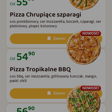
55
Od
Pizza Chrupiące szparagi
sos pomidorowy, ser mozzarella, boczek, szparagi, ser
pleśniowy, pieprz kolorowy
Zamów
54
90
Od
Pizza Tropikalne BBQ
sos bbq, ser mozzarella, grillowany kurczak, mango,
paski chili
Zamów
56
90