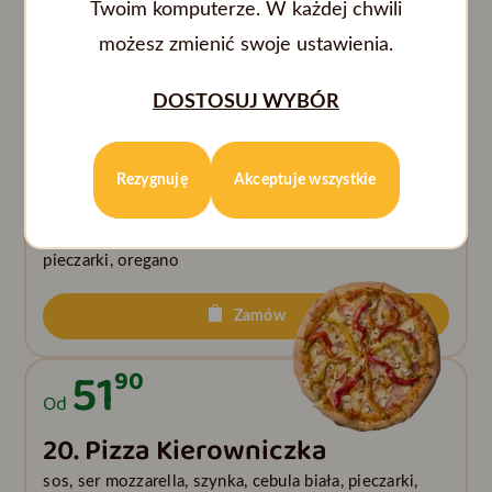
sos, ser mozzarella, boczek, kiełbasa, cebula biała, ser
Twoim komputerze. W każdej chwili
wędzony, oregano
możesz zmienić swoje ustawienia.
Zamów
DOSTOSUJ WYBÓR
51
90
Od
Rezygnuję
Akceptuje wszystkie
19. Pizza Fajrant
sos, ser mozzarella, kiełbasa, kurczak, ogórek kiszony,
pieczarki, oregano
Zamów
51
90
Od
20. Pizza Kierowniczka
sos, ser mozzarella, szynka, cebula biała, pieczarki,