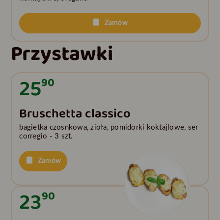
Zamów
Przystawki
25
90
Bruschetta classico
bagietka czosnkowa, zioła, pomidorki koktajlowe, ser
corregio - 3 szt.
Zamów
23
90