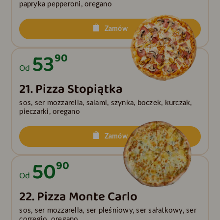
papryka pepperoni, oregano
Zamów
53
90
Od
21. Pizza Stopiątka
sos, ser mozzarella, salami, szynka, boczek, kurczak,
pieczarki, oregano
Zamów
50
90
Od
22. Pizza Monte Carlo
sos, ser mozzarella, ser pleśniowy, ser sałatkowy, ser
corregio, oregano