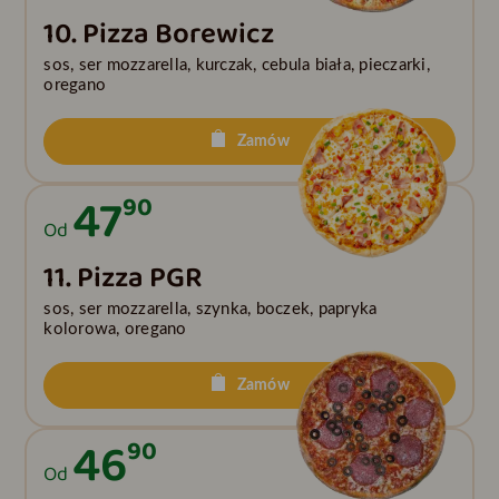
10. Pizza Borewicz
sos, ser mozzarella, kurczak, cebula biała, pieczarki,
oregano
Zamów
47
90
Od
11. Pizza PGR
sos, ser mozzarella, szynka, boczek, papryka
kolorowa, oregano
Zamów
46
90
Od