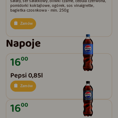
sałaty, ser sałatkowy, oliwki czarne, cebula czerwona,
pomidorki koktajlowe, ogórek, sos vinaigrette,
bagietka czosnkowa - min. 250g
Zamów
Napoje
16
00
Pepsi 0,85l
Zamów
16
00