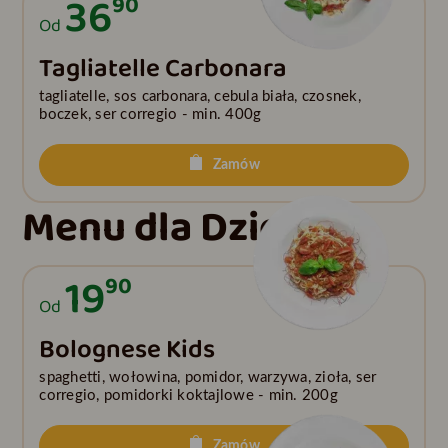
36
90
Od
Tagliatelle Carbonara
tagliatelle, sos carbonara, cebula biała, czosnek,
boczek, ser corregio - min. 400g
Zamów
Menu dla Dzieci
19
90
Od
Bolognese Kids
spaghetti, wołowina, pomidor, warzywa, zioła, ser
corregio, pomidorki koktajlowe - min. 200g
Zamów