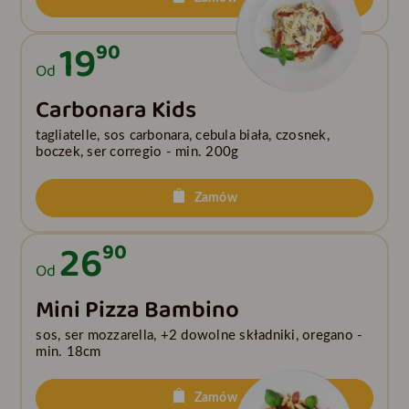
19
90
Od
Carbonara Kids
tagliatelle, sos carbonara, cebula biała, czosnek,
boczek, ser corregio - min. 200g
Zamów
26
90
Od
Mini Pizza Bambino
sos, ser mozzarella, +2 dowolne składniki, oregano -
min. 18cm
Zamów