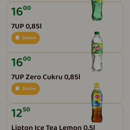
16
00
7UP 0,85l
Zamów
16
00
7UP Zero Cukru 0,85l
Zamów
12
50
Lipton Ice Tea Lemon 0,5l