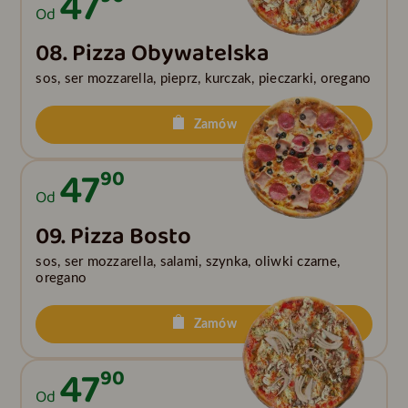
47
Od
08. Pizza Obywatelska
sos, ser mozzarella, pieprz, kurczak, pieczarki, oregano
Zamów
47
90
Od
09. Pizza Bosto
sos, ser mozzarella, salami, szynka, oliwki czarne,
oregano
Zamów
47
90
Od