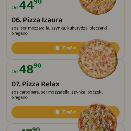
44
90
Od
06. Pizza Izaura
sos, ser mozzarella, szynka, kukurydza, pieczarki,
oregano
Zamów
48
90
Od
07. Pizza Relax
sos carbonara, ser mozzarella, szynka, boczek,
oregano
Zamów
90