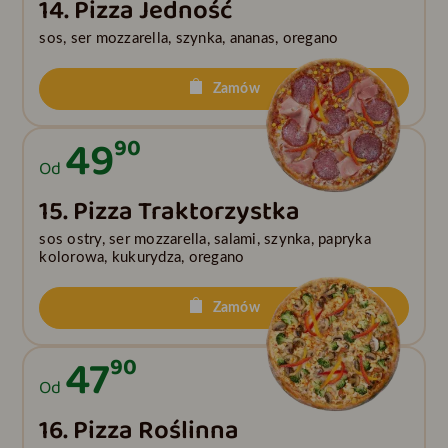
14. Pizza Jedność
sos, ser mozzarella, szynka, ananas, oregano
Zamów
49
90
Od
15. Pizza Traktorzystka
sos ostry, ser mozzarella, salami, szynka, papryka
kolorowa, kukurydza, oregano
Zamów
47
90
Od
16. Pizza Roślinna