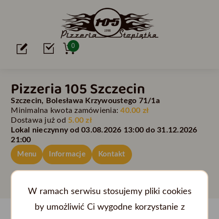
0
Pizzeria 105 Szczecin
Szczecin, Bolesława Krzywoustego 71/1a
Minimalna kwota zamówienia:
40.00 zł
Dostawa już od
5.00 zł
Lokal nieczynny od 03.08.2026 13:00 do 31.12.2026
21:00
Menu
Informacje
Kontakt
W ramach serwisu stosujemy pliki cookies
by umożliwić Ci wygodne korzystanie z