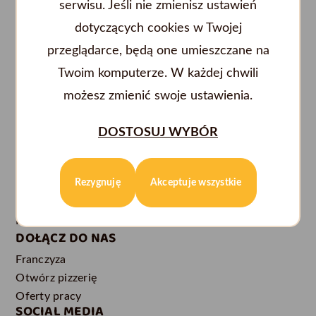
serwisu. Jeśli nie zmienisz ustawień
dotyczących cookies w Twojej
przeglądarce, będą one umieszczane na
Twoim komputerze. W każdej chwili
POPULARNE LOKALIZACJE
DLA KLIENTA
możesz zmienić swoje ustawienia.
Pizzeria Białystok
Regulamin promocji
Pizzeria Gdańsk
Regulamin
DOSTOSUJ WYBÓR
Pizzeria Gdynia
Regulamin restauracji
Pizzeria Łódź
Polityka prywatności
Rezygnuję
Akceptuje wszystkie
Pizzeria Płock
Lista alergenów
Pizzeria Warszawa
Kontakt
Pizzeria Wrocław
DOŁĄCZ DO NAS
Franczyza
Otwórz pizzerię
Oferty pracy
SOCIAL MEDIA