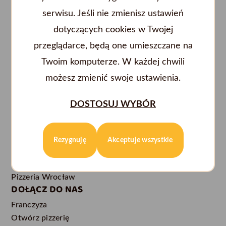
serwisu. Jeśli nie zmienisz ustawień
dotyczących cookies w Twojej
przeglądarce, będą one umieszczane na
Twoim komputerze. W każdej chwili
możesz zmienić swoje ustawienia.
POPULARNE LOKALIZACJE
DLA KLIENTA
Pizzeria Białystok
Regulamin promocji
DOSTOSUJ WYBÓR
Pizzeria Gdańsk
Regulamin
Pizzeria Gdynia
Regulamin restauracji
Pizzeria Łódź
Polityka prywatności
Rezygnuję
Akceptuje wszystkie
Pizzeria Płock
Lista alergenów
Pizzeria Warszawa
Kontakt
Pizzeria Wrocław
DOŁĄCZ DO NAS
Franczyza
Otwórz pizzerię