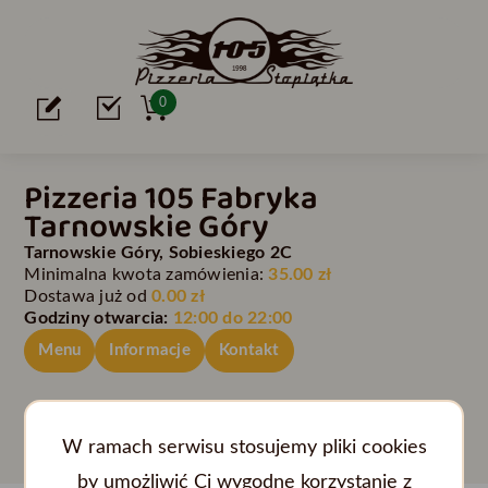
0
Pizzeria 105 Fabryka
Tarnowskie Góry
Tarnowskie Góry, Sobieskiego 2C
Minimalna kwota zamówienia:
35.00 zł
Dostawa już od
0.00 zł
Godziny otwarcia:
12:00 do 22:00
Menu
Informacje
Kontakt
Przerwa techniczna.
W ramach serwisu stosujemy pliki cookies
by umożliwić Ci wygodne korzystanie z