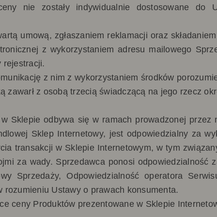
ceny nie zostały indywidualnie dostosowane do 
artą umową, zgłaszaniem reklamacji oraz składanie
tronicznej z wykorzystaniem adresu mailowego Sprze
ejestracji.
omunikację z nim z wykorzystaniem środków porozumiew
ą zawarł z osobą trzecią świadczącą na jego rzecz o
 w Sklepie odbywa się w ramach prowadzonej przez n
ndlowej Sklep Internetowy, jest odpowiedzialny za w
cia transakcji w Sklepie Internetowym,
w tym związan
ojmi za wady. Sprzedawca ponosi odpowiedzialność za
wy Sprzedaży, Odpowiedzialność operatora Serwis
 w rozumieniu Ustawy o prawach konsumenta.
ce ceny Produktów prezentowane w Sklepie Interneto