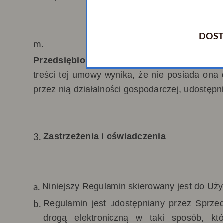
DOST
Przedsiębiorca na prawach konsumenta -
treści tej umowy wynika, że nie posiada on
przez nią działalności gospodarczej, udostępn
Zastrzeżenia i oświadczenia
Niniejszy Regulamin skierowany jest do Uż
Regulamin jest udostępniany przez Sprze
drogą elektroniczną w taki sposób, kt