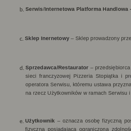
Serwis
/
Internetowa Platforma Handlowa 
Sklep Inernetowy
–
Sklep prowadzony prz
Sprzedawca/Restaurator
–
przedsiębiorca
sieci franczyzowej Pizzeria Stopiątka i
operatora Serwisu
, któremu ustawa przyzn
na rzecz Użytkowników w ramach Serwisu i
Użytkownik
– oznacza osobę fizyczną pos
fizyczną posiadającą ograniczoną zdolno