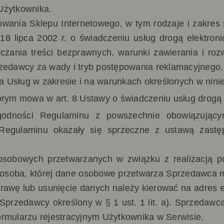
Użytkownika.
owania Sklepu Internetowego, w tym rodzaje i zakre
18 lipca 2002 r. o świadczeniu usług drogą elektron
czania treści bezprawnych, warunki zawierania i ro
rzedawcy za wady i tryb postępowania reklamacyjnego.
 Usług w zakresie i na warunkach określonych w nini
órym mowa w art. 8 Ustawy o świadczeniu usług drogą e
zgodności Regulaminu z powszechnie obowiązując
 Regulaminu okazały się sprzeczne z ustawą zast
osobowych przetwarzanych w związku z realizacją p
osoba, której dane osobowe przetwarza Sprzedawca m
oprawę lub usunięcie danych należy kierować na adres e-
 Sprzedawcy określony w § 1 ust. 1 lit. a). Sprzedaw
ormularzu rejestracyjnym Użytkownika w Serwisie.