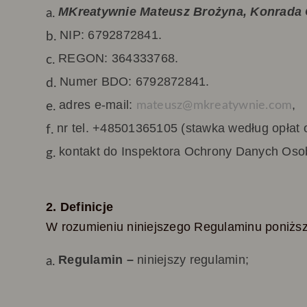
MKreatywnie Mateusz Brożyna, Konrada 
NIP: 6792872841.
REGON: 364333768.
Numer BDO: 6792872841.
adres e-mail:
,
mateusz@mkreatywnie.com
nr tel.
+48501365105
(stawka według opłat 
kontakt do Inspektora Ochrony Danych Os
2. Definicje
W rozumieniu niniejszego Regulaminu poniżs
Regulamin –
niniejszy regulamin;