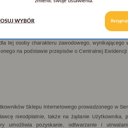
zmienić swoje ustawienia.
OSUJ WYBÓR
Rezygnuj
o
soba fizyczna zawierająca umowę bezpośrednio związ
a dla tej osoby charakteru zawodowego, wynikającego
ionego na podstawie przepisów o Centralnej Ewidencji 
ytkowników Sklepu Internetowego prowadzonego w Ser
dawcę nieodpłatnie, także na żądanie Użytkownika,
óry umożliwia pozyskanie, odtwarzanie i utrwal