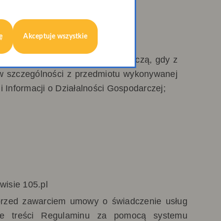
ę
Akceptuje wszystkie
aną z jej działalnością gospodarczą, gdy z
 w szczególności z przedmiotu wykonywanej
i Informacji o Działalności Gospodarczej;
wisie 105.pl
 przed zawarciem umowy o świadczenie usług
anie treści Regulaminu za pomocą systemu