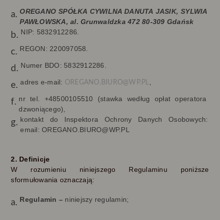
OREGANO SPÓŁKA CYWILNA DANUTA JASIK, SYLWIA
PAWŁOWSKA, al. Grunwaldzka 472 80-309 Gdańsk
NIP: 5832912286.
REGON: 220097058.
Numer BDO: 5832912286.
adres e-mail:
,
OREGANO.BIURO@WP.PL
nr tel.
+48500105510
(stawka według opłat operatora
dzwoniącego),
kontakt do Inspektora Ochrony Danych Osobowych:
email: OREGANO.BIURO@WP.PL
2. Definicje
W rozumieniu niniejszego Regulaminu poniższe
sformułowania oznaczają:
Regulamin –
niniejszy regulamin;