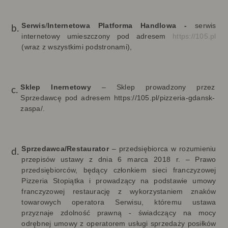
Serwis
/
Internetowa Platforma Handlowa -
serwis
internetowy umieszczony
pod adresem
https://105.pl
(wraz z wszystkimi podstronami),
Sklep Inernetowy
–
Sklep prowadzony przez
Sprzedawcę pod adresem
https://105.pl/pizzeria-gdansk-
zaspa/.
Sprzedawca/Restaurator
–
przedsiębiorca w rozumieniu
przepisów ustawy z dnia 6 marca 2018 r. – Prawo
przedsiębiorców, będący członkiem sieci franczyzowej
Pizzeria Stopiątka i prowadzący na podstawie umowy
franczyzowej restaurację z wykorzystaniem znaków
towarowych operatora Serwisu
, któremu ustawa
przyznaje zdolność prawną - świadczący na mocy
odrębnej umowy z operatorem usługi sprzedaży posiłków