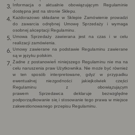
Informacja o aktualnie obowiązującym Regulaminie
dostępna jest na stronie Sklepu.
Każdorazowo składane w Sklepie Zamówienie prowadzi
do zawarcia odrębnej Umowę Sprzedaży i wymaga
osobnej akceptacji Regulaminu.
Umowa Sprzedaży zawierana jest na czas i w celu
realizacji zamówienia.
Umowy zawierane na podstawie Regulaminu zawierane
są w języku polskim.
Żadne z postanowień́ niniejszego Regulaminu nie ma na
celu naruszenia praw
Użytkownika. Nie moz
e być również
w ten sposób interpretowane, gdyz
w przypadku
ewentualnej niezgodności jakiejkolwiek cze
ści
Regulaminu z obowia
zuja
cym
prawem
Sprzedawca
deklaruje bezwzgl
ę
dne
podporza
dkowanie sie
i stosowanie tego prawa w miejsce
zakwestionowanego przepisu Regulaminu.