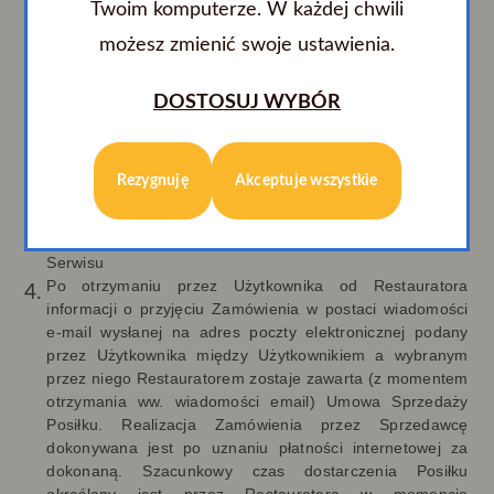
zwierającego wybrane Posiłki i wskazane przez
Twoim komputerze. W każdej chwili
Użytkownika dane a następnie wysłanie Zamówienia.
możesz zmienić swoje ustawienia.
Wysłanie Zamówienia następuje po akceptacji i
potwierdzeniu przez Użytkownika wszystkich jego
istotnych elementów oraz naciśnięciu przycisku
DOSTOSUJ WYBÓR
„Zamawiam i płacę”. W trakcie składania Zamówienia - do
momentu naciśnięcia przycisku „Zamawiam i płacę” -
Użytkownik ma możliwość modyfikacji wprowadzonych
Rezygnuję
Akceptuje wszystkie
danych, w tym w zakresie wyboru Posiłku. W tym celu
należy kierować się wyświetlanymi Użytkownikowi
komunikatami oraz informacjami dostępnymi w ramach
Serwisu
Po otrzymaniu przez Użytkownika od Restauratora
informacji o przyjęciu Zamówienia w postaci wiadomości
e-mail wysłanej na adres poczty elektronicznej podany
przez Użytkownika między Użytkownikiem a wybranym
przez niego Restauratorem zostaje zawarta (z momentem
otrzymania ww. wiadomości email) Umowa Sprzedaży
Posiłku. Realizacja Zamówienia przez Sprzedawcę
dokonywana jest po uznaniu płatności internetowej za
dokonaną. Szacunkowy czas dostarczenia Posiłku