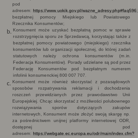
pod
adresem:
https://www.uokik.gov.pl/wazne_adresy.php#faq596
;
bezpłatnej pomocy Miejskiego lub Powiatowego
Rzecznika Konsumentów;
Konsument może uzyskać bezpłatną pomoc w sprawie
rozstrzygnięcia sporu ze Sprzedawcą, korzystając także z
bezpłatnej pomocy powiatowego (miejskiego) rzecznika
konsumentów lub organizacji społecznej, do której zadań
statutowych należy ochrona konsumentów (m.in.
Federacja Konsumentów). Porady udzielane są pod przez
Federację Konsumentów pod bezpłatnym numerem
infolinii konsumenckiej 800 007 707.
Konsument może również skorzystać z pozasądowych
sposobów rozpatrywania reklamacji i dochodzenia
roszczeń przewidzianych przez prawodawstwo Unii
Europejskiej. Chcąc skorzystać z możliwości polubownego
rozwiązywania sporów dotyczących zakupów
internetowych, Konsument może złożyć swoją skargę np.
za pośrednictwem unijnej platformy internetowej ODR,
dostępnej pod
adresem:
https://webgate.ec.europa.eu/odr/main/index.cfm?