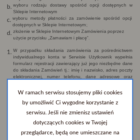
wyboru rodzaju dostawy spośród opcji dostępnych w
Sklepie Internetowym
wyboru metody płatności za zamówienie spośród opcji
dostępnych w Sklepie Internetowym;
złożenie w Sklepie Internetowym Zamówienia poprzez
użycie przycisku „Zamawiam i płacę”.
W przypadku składania zamówienia za pośrednictwem
indywidualnego konta w Serwisie Użytkownik wypełnia
formularz rejestracji zawierający już jego niezbędne dane
do składania Zamówień tj.: imię i nazwisko, adres poczty
elektronicznej, numer telefonu, dane adresowe oraz
adres do wysyłki towaru jeśli jest inny niż dane adresowe.
Istnieje możliwość dokonania zakupu bez konieczności
W ramach serwisu stosujemy pliki cookies
zakładania konta Serwisie. W takim przypadku Użytkownik
by umożliwić Ci wygodne korzystanie z
musi wypełnić formularz Zamówienia w zakresie
następujących danych tj.: imię i nazwisko, adres poczty
serwisu. Jeśli nie zmienisz ustawień
elektronicznej, numer telefonu, dane adresowe oraz
adres do wysyłki towaru jeśli jest inny niż dane adresowe.
dotyczących cookies w Twojej
Złożenie Zamówienia następuje po zapoznaniu się przez
przeglądarce, będą one umieszczane na
Użytkownika z podsumowaniem Zamówienia