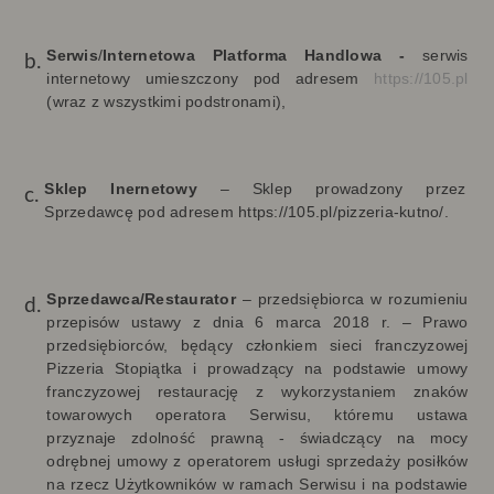
Serwis
/
Internetowa Platforma Handlowa -
serwis
internetowy umieszczony
pod adresem
https://105.pl
(wraz z wszystkimi podstronami),
Sklep Inernetowy
–
Sklep prowadzony przez
Sprzedawcę pod adresem
https://105.pl/pizzeria-kutno/.
Sprzedawca/Restaurator
–
przedsiębiorca w rozumieniu
przepisów ustawy z dnia 6 marca 2018 r. – Prawo
przedsiębiorców, będący członkiem sieci franczyzowej
Pizzeria Stopiątka i prowadzący na podstawie umowy
franczyzowej restaurację z wykorzystaniem znaków
towarowych operatora Serwisu
, któremu ustawa
przyznaje zdolność prawną - świadczący na mocy
odrębnej umowy z operatorem usługi sprzedaży posiłków
na rzecz Użytkowników w ramach Serwisu i na podstawie