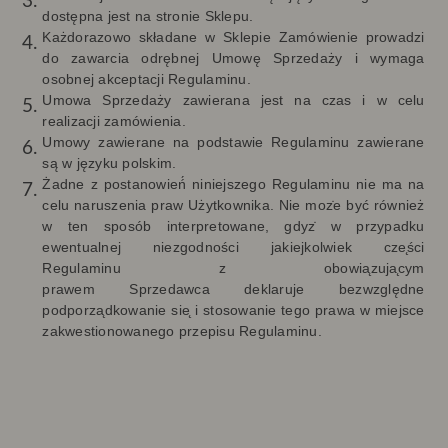
dostępna jest na stronie Sklepu.
Każdorazowo składane w Sklepie Zamówienie prowadzi
do zawarcia odrębnej Umowę Sprzedaży i wymaga
osobnej akceptacji Regulaminu.
Umowa Sprzedaży zawierana jest na czas i w celu
realizacji zamówienia.
Umowy zawierane na podstawie Regulaminu zawierane
są w języku polskim.
Żadne z postanowień́ niniejszego Regulaminu nie ma na
celu naruszenia praw
Użytkownika. Nie moz
e być również
w ten sposób interpretowane, gdyz
w przypadku
ewentualnej niezgodności jakiejkolwiek cze
ści
Regulaminu z obowia
zuja
cym
prawem
Sprzedawca
deklaruje bezwzgl
ę
dne
podporza
dkowanie sie
i stosowanie tego prawa w miejsce
zakwestionowanego przepisu Regulaminu.