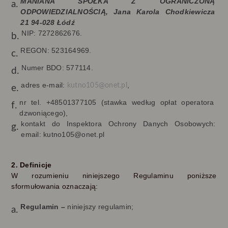
MANIANA SPÓŁKA Z OGRANICZONĄ
ODPOWIEDZIALNOŚCIĄ, Jana Karola Chodkiewicza
21 94-028 Łódź
NIP: 7272862676.
REGON: 523164969.
Numer BDO: 577114.
adres e-mail:
,
kutno105@onet.pl
nr tel.
+48501377105
(stawka według opłat operatora
dzwoniącego),
kontakt do Inspektora Ochrony Danych Osobowych:
email: kutno105@onet.pl
2. Definicje
W rozumieniu niniejszego Regulaminu poniższe
sformułowania oznaczają:
Regulamin –
niniejszy regulamin;