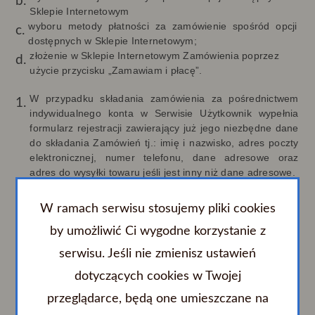
Sklepie Internetowym
wyboru metody płatności za zamówienie spośród opcji
dostępnych w Sklepie Internetowym;
złożenie w Sklepie Internetowym Zamówienia poprzez
użycie przycisku „Zamawiam i płacę”.
W przypadku składania zamówienia za pośrednictwem
indywidualnego konta w Serwisie Użytkownik wypełnia
formularz rejestracji zawierający już jego niezbędne dane
do składania Zamówień tj.: imię i nazwisko, adres poczty
elektronicznej, numer telefonu, dane adresowe oraz
adres do wysyłki towaru jeśli jest inny niż dane adresowe.
Istnieje możliwość dokonania zakupu bez konieczności
zakładania konta Serwisie. W takim przypadku Użytkownik
W ramach serwisu stosujemy pliki cookies
musi wypełnić formularz Zamówienia w zakresie
by umożliwić Ci wygodne korzystanie z
następujących danych tj.: imię i nazwisko, adres poczty
elektronicznej, numer telefonu, dane adresowe oraz
serwisu. Jeśli nie zmienisz ustawień
adres do wysyłki towaru jeśli jest inny niż dane adresowe.
Złożenie Zamówienia następuje po zapoznaniu się przez
dotyczących cookies w Twojej
Użytkownika z podsumowaniem Zamówienia
przeglądarce, będą one umieszczane na
zwierającego wybrane Posiłki i wskazane przez