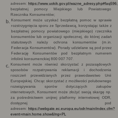
adresem:
https://www.uokik.gov.pl/wazne_adresy.php#faq596
;
bezpłatnej pomocy Miejskiego lub Powiatowego
Rzecznika Konsumentów;
Konsument może uzyskać bezpłatną pomoc w sprawie
rozstrzygnięcia sporu ze Sprzedawcą, korzystając także z
bezpłatnej pomocy powiatowego (miejskiego) rzecznika
konsumentów lub organizacji społecznej, do której zadań
statutowych należy ochrona konsumentów (m.in.
Federacja Konsumentów). Porady udzielane są pod przez
Federację Konsumentów pod bezpłatnym numerem
infolinii konsumenckiej 800 007 707.
Konsument może również skorzystać z pozasądowych
sposobów rozpatrywania reklamacji i dochodzenia
roszczeń przewidzianych przez prawodawstwo Unii
Europejskiej. Chcąc skorzystać z możliwości polubownego
rozwiązywania sporów dotyczących zakupów
internetowych, Konsument może złożyć swoją skargę np.
za pośrednictwem unijnej platformy internetowej ODR,
dostępnej pod
adresem:
https://webgate.ec.europa.eu/odr/main/index.cfm?
event=main.home.show&lng=PL