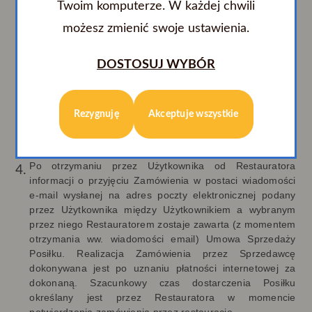
Użytkownika dane a następnie wysłanie Zamówienia.
Twoim komputerze. W każdej chwili
Wysłanie Zamówienia następuje po akceptacji i
możesz zmienić swoje ustawienia.
potwierdzeniu przez Użytkownika wszystkich jego
istotnych elementów oraz naciśnięciu przycisku
„Zamawiam i płacę”. W trakcie składania Zamówienia - do
DOSTOSUJ WYBÓR
momentu naciśnięcia przycisku „Zamawiam i płacę” -
Użytkownik ma możliwość modyfikacji wprowadzonych
danych, w tym w zakresie wyboru Posiłku. W tym celu
Rezygnuję
Akceptuje wszystkie
należy kierować się wyświetlanymi Użytkownikowi
komunikatami oraz informacjami dostępnymi w ramach
Serwisu
Po otrzymaniu przez Użytkownika od Restauratora
informacji o przyjęciu Zamówienia w postaci wiadomości
e-mail wysłanej na adres poczty elektronicznej podany
przez Użytkownika między Użytkownikiem a wybranym
przez niego Restauratorem zostaje zawarta (z momentem
otrzymania ww. wiadomości email) Umowa Sprzedaży
Posiłku. Realizacja Zamówienia przez Sprzedawcę
dokonywana jest po uznaniu płatności internetowej za
dokonaną. Szacunkowy czas dostarczenia Posiłku
określany jest przez Restauratora w momencie