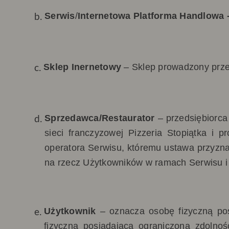
Serwis
/
Internetowa Platforma Handlowa 
Sklep Inernetowy
–
Sklep prowadzony prz
Sprzedawca/Restaurator
–
przedsiębiorca
sieci franczyzowej Pizzeria Stopiątka i
operatora Serwisu
, któremu ustawa przyzn
na rzecz Użytkowników w ramach Serwisu i
Użytkownik
– oznacza osobę fizyczną pos
fizyczną posiadającą ograniczoną zdolno