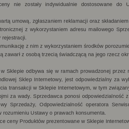
ceny nie zostały indywidualnie dostosowane do 
artą umową, zgłaszaniem reklamacji oraz składanie
tronicznej z wykorzystaniem adresu mailowego Sprze
ejestracji.
omunikację z nim z wykorzystaniem środków porozumiew
ą zawarł z osobą trzecią świadczącą na jego rzecz o
 w Sklepie odbywa się w ramach prowadzonej przez n
ndlowej Sklep Internetowy, jest odpowiedzialny za w
cia transakcji w Sklepie Internetowym,
w tym związan
ojmi za wady. Sprzedawca ponosi odpowiedzialność za
wy Sprzedaży, Odpowiedzialność operatora Serwis
 w rozumieniu Ustawy o prawach konsumenta.
ce ceny Produktów prezentowane w Sklepie Interneto