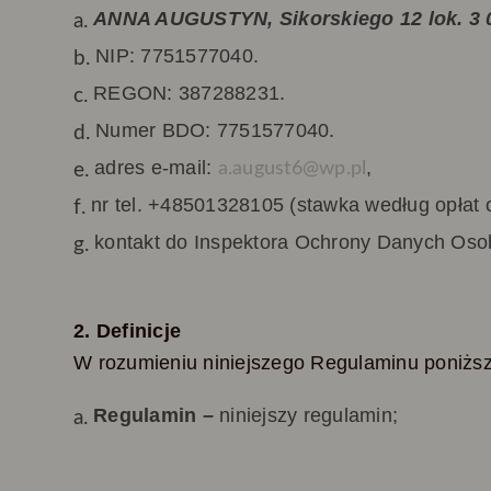
ANNA AUGUSTYN, Sikorskiego 12 lok. 3 
NIP: 7751577040.
REGON: 387288231.
Numer BDO: 7751577040.
adres e-mail:
,
a.august6@wp.pl
nr tel.
+48501328105
(stawka według opłat 
kontakt do Inspektora Ochrony Danych Oso
2. Definicje
W rozumieniu niniejszego Regulaminu poniżs
Regulamin –
niniejszy regulamin;