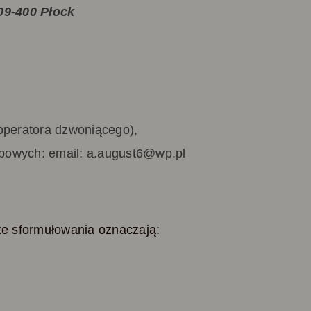
09-400 Płock
operatora dzwoniącego),
bowych: email: a.august6@wp.pl
ze sformułowania oznaczają: