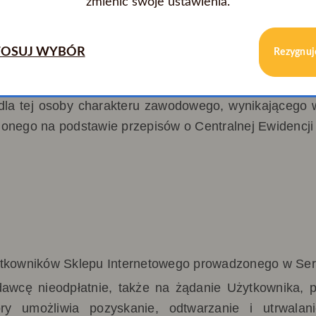
zmienić swoje ustawienia.
OSUJ WYBÓR
Rezygnuj
o
soba fizyczna zawierająca umowę bezpośrednio związ
a dla tej osoby charakteru zawodowego, wynikającego
ionego na podstawie przepisów o Centralnej Ewidencji 
ytkowników Sklepu Internetowego prowadzonego w Ser
dawcę nieodpłatnie, także na żądanie Użytkownika,
óry umożliwia pozyskanie, odtwarzanie i utrwal