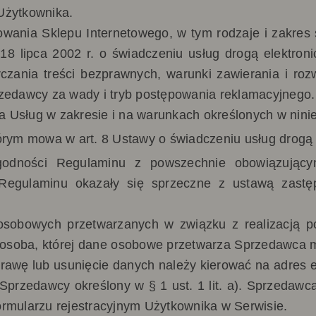
Użytkownika.
owania Sklepu Internetowego, w tym rodzaje i zakre
18 lipca 2002 r. o świadczeniu usług drogą elektron
czania treści bezprawnych, warunki zawierania i ro
rzedawcy za wady i tryb postępowania reklamacyjnego.
 Usług w zakresie i na warunkach określonych w nini
órym mowa w art. 8 Ustawy o świadczeniu usług drogą e
zgodności Regulaminu z powszechnie obowiązując
 Regulaminu okazały się sprzeczne z ustawą zast
osobowych przetwarzanych w związku z realizacją p
osoba, której dane osobowe przetwarza Sprzedawca m
oprawę lub usunięcie danych należy kierować na adres e-
 Sprzedawcy określony w § 1 ust. 1 lit. a). Sprzedaw
ormularzu rejestracyjnym Użytkownika w Serwisie.