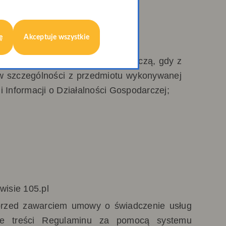
ę
Akceptuje wszystkie
aną z jej działalnością gospodarczą, gdy z
 w szczególności z przedmiotu wykonywanej
i Informacji o Działalności Gospodarczej;
wisie 105.pl
 przed zawarciem umowy o świadczenie usług
anie treści Regulaminu za pomocą systemu