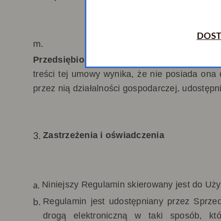
DOST
Przedsiębiorca na prawach konsumenta -
treści tej umowy wynika, że nie posiada on
przez nią działalności gospodarczej, udostępn
Zastrzeżenia i oświadczenia
Niniejszy Regulamin skierowany jest do Uż
Regulamin jest udostępniany przez Sprze
drogą elektroniczną w taki sposób, kt