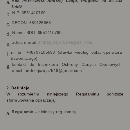
AIM PARTNERS Andrzej Czaja, Pługowa 48 94-238
Łódź
NIP: 6551410760.
REGON: 389125668.
Numer BDO: 6551410760.
adres e-mail:
,
andrzejczaja7519@gmail.com
nr tel.
+48797105693
(stawka według opłat operatora
dzwoniącego),
kontakt do Inspektora Ochrony Danych Osobowych:
email: andrzejczaja7519@gmail.com
2. Definicje
W rozumieniu niniejszego Regulaminu poniższe
sformułowania oznaczają:
Regulamin –
niniejszy regulamin;