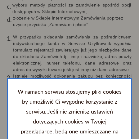
wyboru metody płatności za zamówienie spośród opcji
dostępnych w Sklepie Internetowym;
złożenie w Sklepie Internetowym Zamówienia poprzez
użycie przycisku „Zamawiam i płacę”.
W przypadku składania zamówienia za pośrednictwem
indywidualnego konta w Serwisie Użytkownik wypełnia
formularz rejestracji zawierający już jego niezbędne dane
do składania Zamówień tj.: imię i nazwisko, adres poczty
elektronicznej, numer telefonu, dane adresowe oraz
adres do wysyłki towaru jeśli jest inny niż dane adresowe.
Istnieje możliwość dokonania zakupu bez konieczności
zakładania konta Serwisie. W takim przypadku Użytkownik
musi wypełnić formularz Zamówienia w zakresie
W ramach serwisu stosujemy pliki cookies
następujących danych tj.: imię i nazwisko, adres poczty
by umożliwić Ci wygodne korzystanie z
elektronicznej, numer telefonu, dane adresowe oraz
adres do wysyłki towaru jeśli jest inny niż dane adresowe.
serwisu. Jeśli nie zmienisz ustawień
Złożenie Zamówienia następuje po zapoznaniu się przez
Użytkownika z podsumowaniem Zamówienia
dotyczących cookies w Twojej
zwierającego wybrane Posiłki i wskazane przez
przeglądarce, będą one umieszczane na
Użytkownika dane a następnie wysłanie Zamówienia.