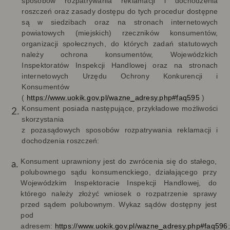
sposobów rozpatrywania reklamacji i dochodzenia
roszczeń oraz zasady dostępu do tych procedur dostępne
są w siedzibach oraz na stronach internetowych
powiatowych (miejskich) rzeczników konsumentów,
organizacji społecznych, do których zadań statutowych
należy ochrona konsumentów, Wojewódzkich
Inspektoratów Inspekcji Handlowej oraz na stronach
internetowych Urzędu Ochrony Konkurencji i
Konsumentów
(
https://www.uokik.gov.pl/wazne_adresy.php#faq595
)
Konsument posiada następujące, przykładowe możliwości
skorzystania
z pozasądowych sposobów rozpatrywania reklamacji i
dochodzenia roszczeń:
Konsument uprawniony jest do zwrócenia się do stałego,
polubownego sądu konsumenckiego, działającego przy
Wojewódzkim Inspektoracie Inspekcji Handlowej, do
którego należy złożyć wniosek o rozpatrzenie sprawy
przed sądem polubownym. Wykaz sądów dostępny jest
pod
adresem:
https://www.uokik.gov.pl/wazne_adresy.php#faq596
;