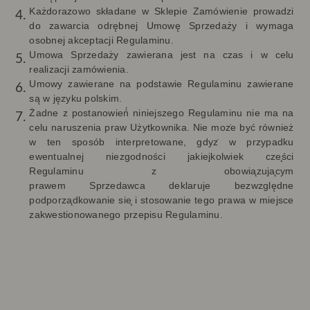
Każdorazowo składane w Sklepie Zamówienie prowadzi
do zawarcia odrębnej Umowę Sprzedaży i wymaga
osobnej akceptacji Regulaminu.
Umowa Sprzedaży zawierana jest na czas i w celu
realizacji zamówienia.
Umowy zawierane na podstawie Regulaminu zawierane
są w języku polskim.
Żadne z postanowień́ niniejszego Regulaminu nie ma na
celu naruszenia praw
Użytkownika. Nie moz
e być również
w ten sposób interpretowane, gdyz
w przypadku
ewentualnej niezgodności jakiejkolwiek cze
ści
Regulaminu z obowia
zuja
cym
prawem
Sprzedawca
deklaruje bezwzgl
ę
dne
podporza
dkowanie sie
i stosowanie tego prawa w miejsce
zakwestionowanego przepisu Regulaminu.