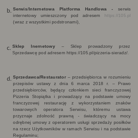
Serwis
/
Internetowa Platforma Handlowa -
serwis
internetowy umieszczony
pod adresem
https://105.pl
(wraz z wszystkimi podstronami),
Sklep Inernetowy
–
Sklep prowadzony przez
Sprzedawcę pod adresem
https://105.pl/pizzeria-sieradz/.
Sprzedawca/Restaurator
–
przedsiębiorca w rozumieniu
przepisów ustawy z dnia 6 marca 2018 r. – Prawo
przedsiębiorców, będący członkiem sieci franczyzowej
Pizzeria Stopiątka i prowadzący na podstawie umowy
franczyzowej restaurację z wykorzystaniem znaków
towarowych operatora Serwisu
, któremu ustawa
przyznaje zdolność prawną - świadczący na mocy
odrębnej umowy z operatorem usługi sprzedaży posiłków
na rzecz Użytkowników w ramach Serwisu i na podstawie
Regulaminu;