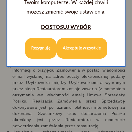
Wysłanie Zamówienia następuje po akceptacji i
Twoim komputerze. W każdej chwili
potwierdzeniu przez Użytkownika wszystkich jego
możesz zmienić swoje ustawienia.
istotnych elementów oraz naciśnięciu przycisku
„Zamawiam i płacę”. W trakcie składania Zamówienia - do
momentu naciśnięcia przycisku „Zamawiam i płacę” -
DOSTOSUJ WYBÓR
Użytkownik ma możliwość modyfikacji wprowadzonych
danych, w tym w zakresie wyboru Posiłku. W tym celu
należy kierować się wyświetlanymi Użytkownikowi
Rezygnuję
Akceptuje wszystkie
komunikatami oraz informacjami dostępnymi w ramach
Serwisu
Po otrzymaniu przez Użytkownika od Restauratora
informacji o przyjęciu Zamówienia w postaci wiadomości
e-mail wysłanej na adres poczty elektronicznej podany
przez Użytkownika między Użytkownikiem a wybranym
przez niego Restauratorem zostaje zawarta (z momentem
otrzymania ww. wiadomości email) Umowa Sprzedaży
Posiłku. Realizacja Zamówienia przez Sprzedawcę
dokonywana jest po uznaniu płatności internetowej za
dokonaną. Szacunkowy czas dostarczenia Posiłku
określany jest przez Restauratora w momencie
potwierdzenia zamówienia przez restaurację.