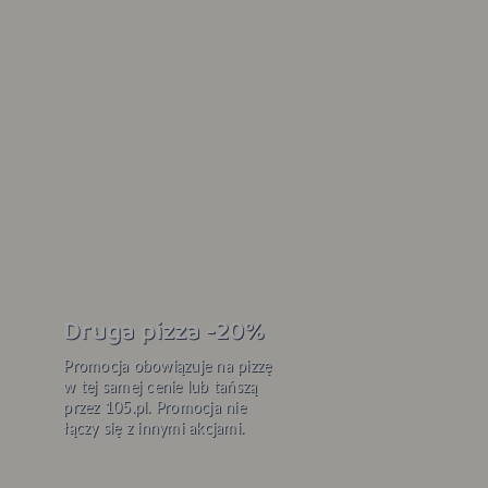
Druga pizza -20%
Promocja obowiązuje na pizzę
w tej samej cenie lub tańszą
przez 105.pl. Promocja nie
łączy się z innymi akcjami.