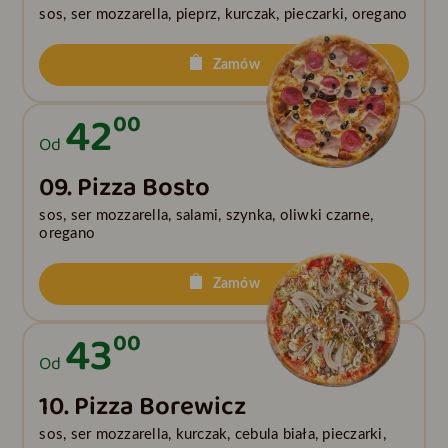
sos, ser mozzarella, pieprz, kurczak, pieczarki, oregano
Zamów
42
00
Od
09. Pizza Bosto
sos, ser mozzarella, salami, szynka, oliwki czarne,
oregano
Zamów
43
00
Od
10. Pizza Borewicz
sos, ser mozzarella, kurczak, cebula biała, pieczarki,