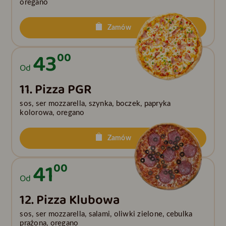
oregano
Zamów
43
00
Od
11. Pizza PGR
sos, ser mozzarella, szynka, boczek, papryka
kolorowa, oregano
Zamów
41
00
Od
12. Pizza Klubowa
sos, ser mozzarella, salami, oliwki zielone, cebulka
prażona, oregano