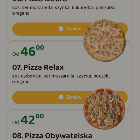
sos, ser mozzarella, szynka, kukurydza, pieczarki,
oregano
Zamów
46
00
Od
07. Pizza Relax
sos carbonara, ser mozzarella, szynka, boczek,
oregano
Zamów
42
00
Od
08. Pizza Obywatelska