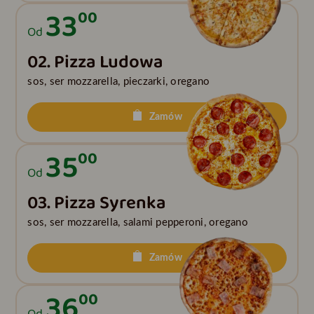
33
00
Od
02. Pizza Ludowa
sos, ser mozzarella, pieczarki, oregano
Zamów
35
00
Od
03. Pizza Syrenka
sos, ser mozzarella, salami pepperoni, oregano
Zamów
36
00