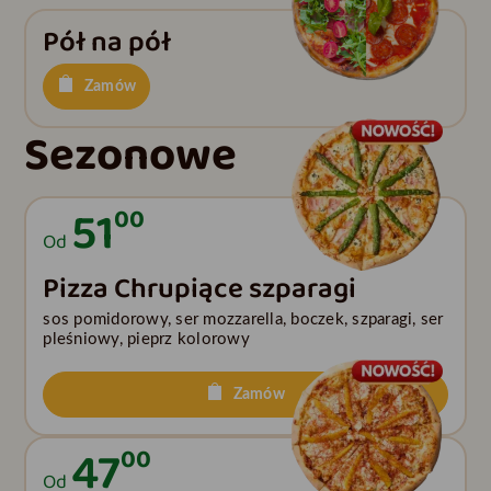
Pół na pół
Zamów
Sezonowe
51
00
Od
Pizza Chrupiące szparagi
sos pomidorowy, ser mozzarella, boczek, szparagi, ser
pleśniowy, pieprz kolorowy
Zamów
47
00
Od