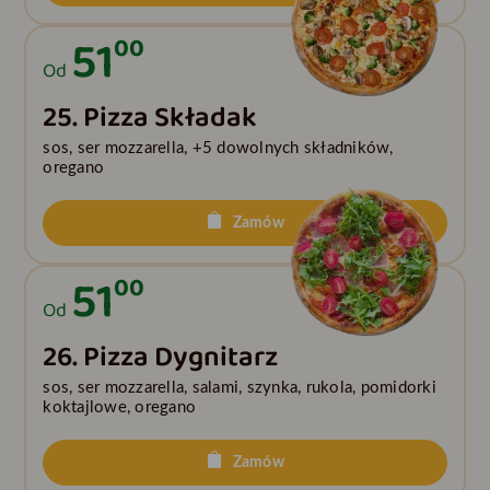
51
00
Od
25. Pizza Składak
sos, ser mozzarella, +5 dowolnych składników,
oregano
Zamów
51
00
Od
26. Pizza Dygnitarz
sos, ser mozzarella, salami, szynka, rukola, pomidorki
koktajlowe, oregano
Zamów