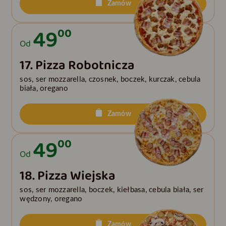
Zamów
49
00
Od
17. Pizza Robotnicza
sos, ser mozzarella, czosnek, boczek, kurczak, cebula
biała, oregano
Zamów
49
00
Od
18. Pizza Wiejska
sos, ser mozzarella, boczek, kiełbasa, cebula biała, ser
wędzony, oregano
Zamów