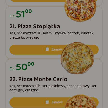
51
00
Od
21. Pizza Stopiątka
sos, ser mozzarella, salami, szynka, boczek, kurczak,
pieczarki, oregano
Zamów
50
00
Od
22. Pizza Monte Carlo
sos, ser mozzarella, ser pleśniowy, ser sałatkowy, ser
corregio, oregano
Zamów