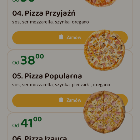
Od
04. Pizza Przyjaźń
sos, ser mozzarella, szynka, oregano
Zamów
38
00
Od
05. Pizza Popularna
sos, ser mozzarella, szynka, pieczarki, oregano
Zamów
41
00
Od
06. Pizza Izaura