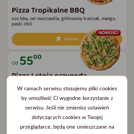
Pizza Tropikalne BBQ
sos bbq, ser mozzarella, grillowany kurczak, mango,
paski chili
Zamów
55
00
Od
Pizza Letnia przygoda
sos pomidorowy, ser mozzarella, salami, ser
W ramach serwisu stosujemy pliki cookies
pleśniowy, cebula czerwona, mix młodych listków,
sałatka szwedzka, sos gyros
by umożliwić Ci wygodne korzystanie z
serwisu. Jeśli nie zmienisz ustawień
Zamów
dotyczących cookies w Twojej
30
00
przeglądarce, będą one umieszczane na