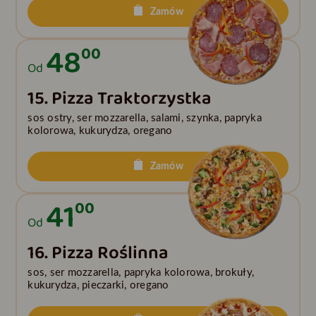
Zamów
48
00
Od
15. Pizza Traktorzystka
sos ostry, ser mozzarella, salami, szynka, papryka
kolorowa, kukurydza, oregano
Zamów
41
00
Od
16. Pizza Roślinna
sos, ser mozzarella, papryka kolorowa, brokuły,
kukurydza, pieczarki, oregano