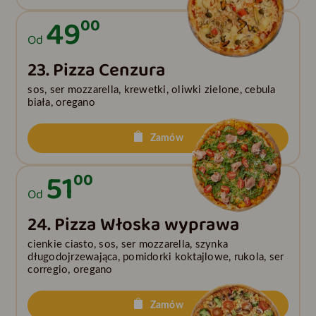
49
00
Od
23. Pizza Cenzura
sos, ser mozzarella, krewetki, oliwki zielone, cebula
biała, oregano
Zamów
51
00
Od
24. Pizza Włoska wyprawa
cienkie ciasto, sos, ser mozzarella, szynka
długodojrzewająca, pomidorki koktajlowe, rukola, ser
corregio, oregano
Zamów